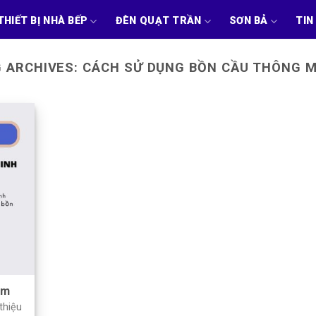
THIẾT BỊ NHÀ BẾP
ĐÈN QUẠT TRẦN
SƠN BẢ
TIN
 ARCHIVES:
CÁCH SỬ DỤNG BỒN CẦU THÔNG 
am
thiệu