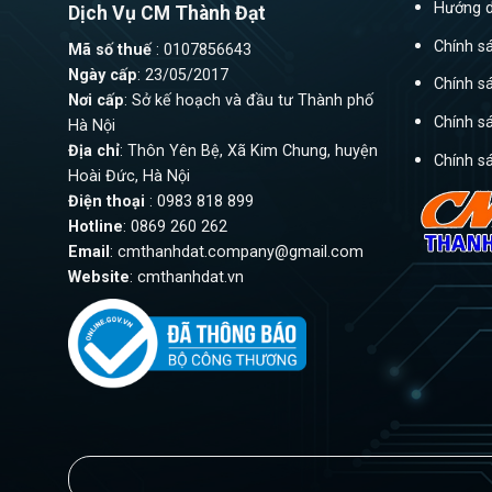
Hướng d
Dịch Vụ CM Thành Đạt
Chính s
Mã số thuế
: 0107856643
Ngày cấp
: 23/05/2017
Chính s
Nơi cấp
: Sở kế hoạch và đầu tư Thành phố
Chính s
Hà Nội
Địa chỉ
: Thôn Yên Bệ, Xã Kim Chung, huyện
Chính s
Hoài Đức, Hà Nội
Điện thoại
: 0983 818 899
Hotline
: 0869 260 262
Email
:
cmthanhdat.company@gmail.com
Website
: cmthanhdat.vn