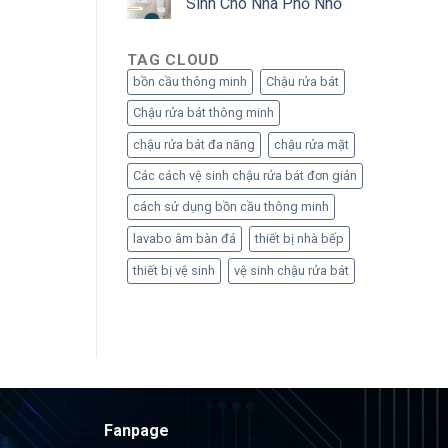
Sinh Cho Nhà Phố Nhỏ
TAG CLOUD
bồn cầu thông minh
Chậu rửa bát
Chậu rửa bát thông minh
chậu rửa bát đa năng
chậu rửa mặt
Các cách vệ sinh chậu rửa bát đơn giản
cách sử dụng bồn cầu thông minh
lavabo âm bàn đá
thiết bị nhà bếp
thiết bị vệ sinh
vệ sinh chậu rửa bát
Fanpage