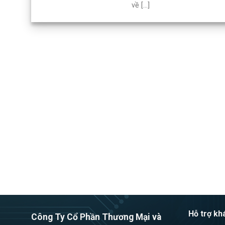
về [...]
Hỗ trợ kh
Công Ty Cổ Phần Thương Mại và