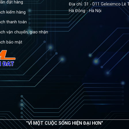
ẫn đặt hàng
Địa chỉ: 31 - D11 Geleximco Lê 
Hà Đông - Hà Nội
ách kiểm hàng
ách thanh toán
ách vận chuyển, giao nhận
ách bảo mật
"VÌ MỘT CUỘC SỐNG HIỆN ĐẠI HƠN"