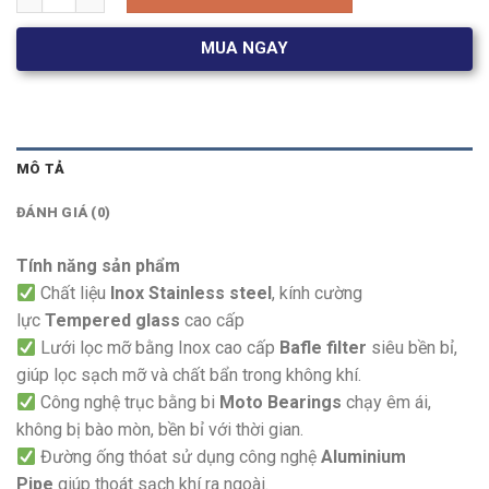
6.680.000 ₫.
là:
3.340.000 ₫.
MUA NGAY
MÔ TẢ
ĐÁNH GIÁ (0)
Tính năng sản phẩm
Chất liệu
Inox Stainless steel
, kính cường
lực
Tempered glass
cao cấp
Lưới lọc mỡ bằng Inox cao cấp
Bafle filter
siêu bền bỉ,
giúp lọc sạch mỡ và chất bẩn trong không khí.
Công nghệ trục bằng bi
Moto Bearings
chạy êm ái,
không bị bào mòn, bền bỉ với thời gian.
Đường ống thóat sử dụng công nghệ
Aluminium
Pipe
giúp thoát sạch khí ra ngoài.