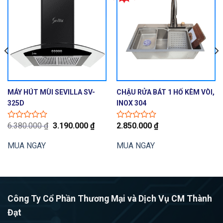
MÁY HÚT MÙI SEVILLA SV-
CHẬU RỬA BÁT 1 HỐ KÈM VÒI,
325D
INOX 304
Giá
Giá
6.380.000
₫
3.190.000
₫
2.850.000
₫
Được
Được
gốc
hiện
xếp
xếp
là:
tại
hạng
hạng
MUA NGAY
MUA NGAY
6.380.000 ₫.
là:
0
0
3.190.000 ₫.
5
5
sao
sao
Công Ty Cổ Phần Thương Mại và Dịch Vụ CM Thành
Đạt