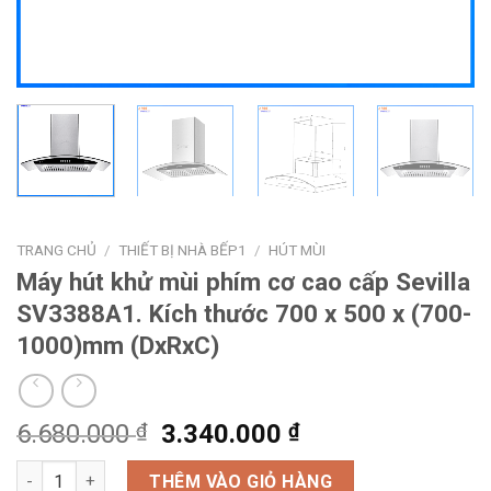
TRANG CHỦ
/
THIẾT BỊ NHÀ BẾP1
/
HÚT MÙI
Máy hút khử mùi phím cơ cao cấp Sevilla
SV3388A1. Kích thước 700 x 500 x (700-
1000)mm (DxRxC)
Giá
Giá
6.680.000
₫
3.340.000
₫
gốc
hiện
Máy hút khử mùi phím cơ cao cấp Sevilla SV3388A1. Kích thước
là:
tại
THÊM VÀO GIỎ HÀNG