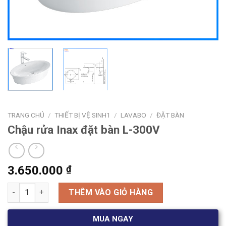
TRANG CHỦ
/
THIẾT BỊ VỆ SINH1
/
LAVABO
/
ĐẶT BÀN
Chậu rửa Inax đặt bàn L-300V
3.650.000
₫
Chậu rửa Inax đặt bàn L-300V số lượng
THÊM VÀO GIỎ HÀNG
MUA NGAY