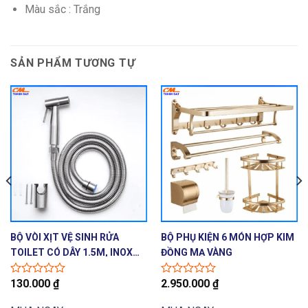
Màu sắc : Trắng
SẢN PHẨM TƯƠNG TỰ
BỘ VÒI XỊT VỆ SINH RỬA
BỘ PHỤ KIỆN 6 MÓN HỢP KIM
TOILET CÓ DÂY 1.5M, INOX
ĐỒNG MẠ VÀNG
304, XỊT CỰC MẠNH
130.000
₫
2.950.000
₫
Được
Được
xếp
xếp
hạng
hạng