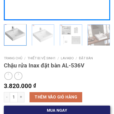
TRANG CHỦ
/
THIẾT BỊ VỆ SINH1
/
LAVABO
/
ĐẶT BÀN
Chậu rửa Inax đặt bàn AL-536V
3.820.000
₫
Chậu rửa Inax đặt bàn AL-536V số lượng
THÊM VÀO GIỎ HÀNG
MUA NGAY